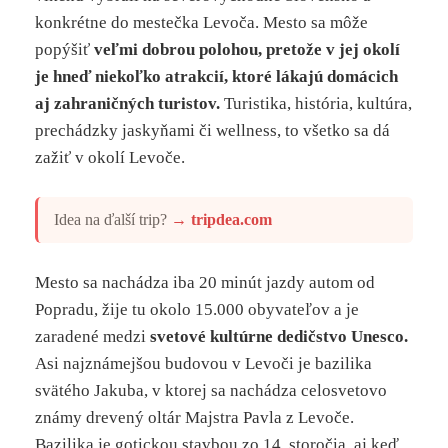
konkrétne do mestečka Levoča. Mesto sa môže
popýšiť
veľmi dobrou polohou, pretože v jej okolí
je hneď niekoľko atrakcií, ktoré lákajú domácich
aj zahraničných turistov.
Turistika, história, kultúra,
prechádzky jaskyňami či wellness, to všetko sa dá
zažiť v okolí Levoče.
Idea na ďalší trip?
→
tripdea.com
Mesto sa nachádza iba 20 minút jazdy autom od
Popradu, žije tu okolo 15.000 obyvateľov a je
zaradené medzi
svetové kultúrne dedičstvo Unesco.
Asi najznámejšou budovou v Levoči je bazilika
svätého Jakuba, v ktorej sa nachádza celosvetovo
známy drevený oltár Majstra Pavla z Levoče.
Bazilika je gotickou stavbou zo 14. storočia, aj keď