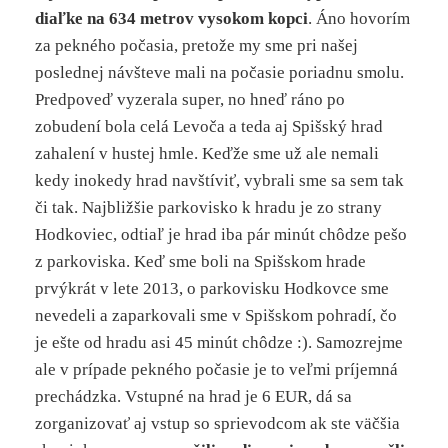
diaľke na 634 metrov vysokom kopci
. Áno hovorím
za pekného počasia, pretože my sme pri našej
poslednej návšteve mali na počasie poriadnu smolu.
Predpoveď vyzerala super, no hneď ráno po
zobudení bola celá Levoča a teda aj Spišský hrad
zahalení v hustej hmle. Keďže sme už ale nemali
kedy inokedy hrad navštíviť, vybrali sme sa sem tak
či tak. Najbližšie parkovisko k hradu je zo strany
Hodkoviec, odtiaľ je hrad iba pár minút chôdze pešo
z parkoviska. Keď sme boli na Spišskom hrade
prvýkrát v lete 2013, o parkovisku Hodkovce sme
nevedeli a zaparkovali sme v Spišskom pohradí, čo
je ešte od hradu asi 45 minút chôdze :). Samozrejme
ale v prípade pekného počasie je to veľmi príjemná
prechádzka. Vstupné na hrad je 6 EUR, dá sa
zorganizovať aj vstup so sprievodcom ak ste väčšia