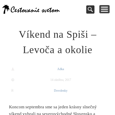
Cestovanie a
TIPY NA VÝLETY
VAŠE PRÍSPEVKY
DOVOLENKY
NÁVODY
dovolenky
Pomoc pri rezervácii
Cestujte s nami
Kde vycestovať
Inšpirujte sa
svetom
Víkend na Spiši –
Levoča a okolie
Adka
14 októbra, 2017
Dovolenky
Koncom septembra sme sa jeden krásny slnečný
víkend vybrali na severovýchodné Slovensko a