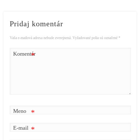
Pridaj komentár
Vaša e-mailová adresa nebude zverejnená.
Vyžadované polia sú označené
*
Komentár
*
Meno
*
E-mail
*