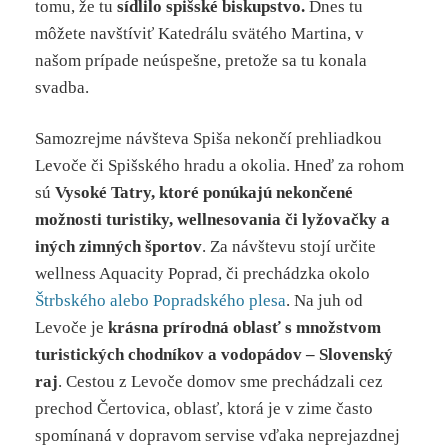
tomu, že tu
sídlilo spišské biskupstvo.
Dnes tu
môžete navštíviť Katedrálu svätého Martina, v
našom prípade neúspešne, pretože sa tu konala
svadba.
Samozrejme návšteva Spiša nekončí prehliadkou
Levoče či Spišského hradu a okolia. Hneď za rohom
sú
Vysoké Tatry, ktoré ponúkajú nekončené
možnosti turistiky, wellnesovania či lyžovačky a
iných zimných športov
. Za návštevu stojí určite
wellness Aquacity Poprad, či prechádzka okolo
Štrbského alebo Popradského plesa
. Na juh od
Levoče je
krásna prírodná oblasť s množstvom
turistických chodníkov a vodopádov – Slovenský
raj
. Cestou z Levoče domov sme prechádzali cez
prechod Čertovica, oblasť, ktorá je v zime často
spomínaná v dopravom servise vďaka neprejazdnej