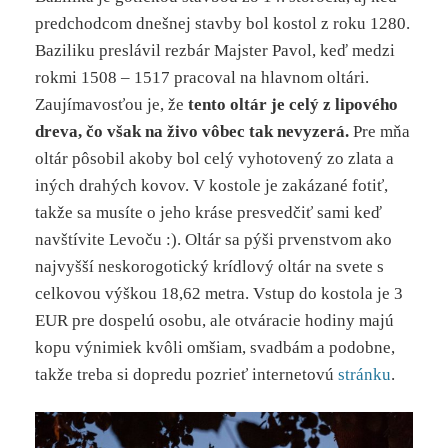
predchodcom dnešnej stavby bol kostol z roku 1280.
Baziliku preslávil rezbár Majster Pavol, keď medzi
rokmi 1508 – 1517 pracoval na hlavnom oltári.
Zaujímavosťou je, že
tento oltár je celý z lipového
dreva, čo však na živo vôbec tak nevyzerá.
Pre mňa
oltár pôsobil akoby bol celý vyhotovený zo zlata a
iných drahých kovov. V kostole je zakázané fotiť,
takže sa musíte o jeho kráse presvedčiť sami keď
navštívite Levoču :). Oltár sa pýši prvenstvom ako
najvyšší neskorogotický krídlový oltár na svete s
celkovou výškou 18,62 metra. Vstup do kostola je 3
EUR pre dospelú osobu, ale otváracie hodiny majú
kopu výnimiek kvôli omšiam, svadbám a podobne,
takže treba si dopredu pozrieť internetovú
stránku
.