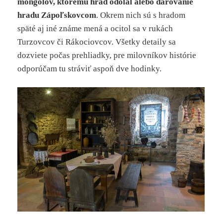
mongolov, ktorému hrad odolal alebo darovanie
hradu Zápoľskovcom
. Okrem nich sú s hradom
späté aj iné známe mená a ocitol sa v rukách
Turzovcov či Rákociovcov. Všetky detaily sa
dozviete počas prehliadky, pre milovníkov histórie
odporúčam tu stráviť aspoň dve hodinky.