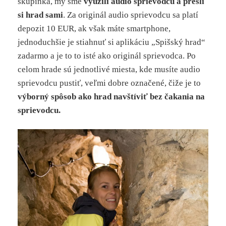
skupinka, my sme
využili audio sprievodcu a prešli
si hrad sami
. Za originál audio sprievodcu sa platí
depozit 10 EUR, ak však máte smartphone,
jednoduchšie je stiahnuť si aplikáciu „Spišský hrad“
zadarmo a je to to isté ako originál sprievodca. Po
celom hrade sú jednotlivé miesta, kde musíte audio
sprievodcu pustiť, veľmi dobre označené, čiže je to
výborný spôsob ako hrad navštíviť bez čakania na
sprievodcu.