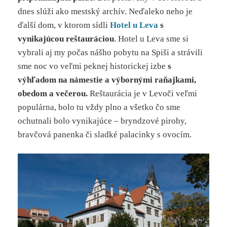
dnes slúži ako mestský archív. Neďaleko neho je
ďalší dom, v ktorom sídli
Hotel u Leva
s
vynikajúcou reštauráciou
. Hotel u Leva sme si
vybrali aj my počas nášho pobytu na Spiši a strávili
sme noc vo veľmi peknej historickej izbe
s
výhľadom na námestie a výbornými raňajkami,
obedom a večerou.
Reštaurácia je v Levoči veľmi
populárna, bolo tu vždy plno a všetko čo sme
ochutnali bolo vynikajúce – bryndzové pirohy,
bravčová panenka či sladké palacinky s ovocím.