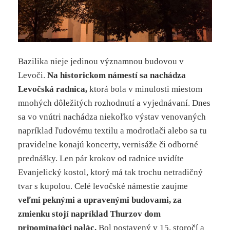
Bazilika nieje jedinou významnou budovou v
Levoči.
Na historickom námestí sa nachádza
Levočská radnica,
ktorá bola v minulosti miestom
mnohých dôležitých rozhodnutí a vyjednávaní. Dnes
sa vo vnútri nachádza niekoľko výstav venovaných
napríklad ľudovému textilu a modrotlači alebo sa tu
pravidelne konajú koncerty, vernisáže či odborné
prednášky. Len pár krokov od radnice uvidíte
Evanjelický kostol, ktorý má tak trochu netradičný
tvar s kupolou. Celé levočské námestie zaujme
veľmi peknými a upravenými budovami, za
zmienku stojí napríklad Thurzov dom
pripomínajúci palác.
Bol postavený v 15. storočí a