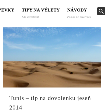
SPEVKY
TIPY NA VÝLETY
NÁVODY
Kde vycestovať
Pomoc pri rezervácii
Tunis – tip na dovolenku jeseň
2014