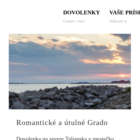
 a dovolenky svetom
DOVOLENKY
VAŠE PRÍ
Cestujte s nami
Inšpirujte sa
Romantické a útulné Grado
Dovolenka na severe Talianska v mestečku