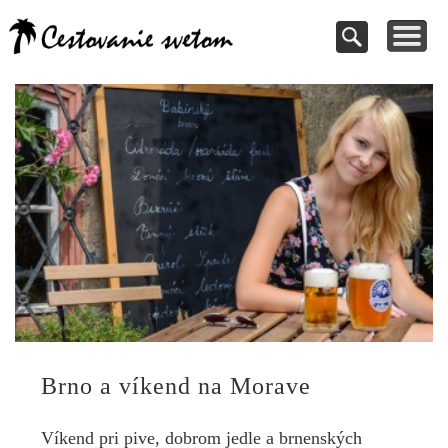
Cestovanie a
TIPY NA VÝLETY
VAŠE PRÍSPEVKY
DOVOLENKY
NÁVODY
dovolenky
Pomoc pri rezervácii
Cestujte s nami
Kde vycestovať
Inšpirujte sa
svetom
Brno a víkend na Morave
Víkend pri pive, dobrom jedle a brnenských